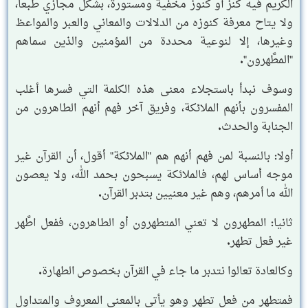
الكريم فيه كنز أو كنوز مخفية ومستورة، بشكل مجازي طبعا،
ولا يتاح معرفة كنوزه من الدلالات والمعاني والعبر والمواعظ
وغيرها، إلا لنوعية محددة من المؤمنين والذين سماهم
"المطَّهرون".
وسوف نبدأ باستجلاء معنى هذه الكلمة التي فسرها أغلب
المفسرون بأنهم الملائكة، وفريق آخر فهم أنهم الطاهرون من
الجنابة والحدث.
أولا: بالنسبة لمن فهم أنهم هم "الملائكة" أقول، أن القرآن غير
موجه أساس لهم، فالملائكة يسبحون بحمد الله، ولا يعصون
الله ما أمرهم، وهم غير معنيين بتدبر القرآن.
ثانيا: المطهرون لا تعني المتطهرون أو الطاهرون، ففعل اطَّهر
غير فعل تطهر.
وكالعادة تعالوا نتدبر ما جاء في القرآن بخصوص الطهارة.
فمتطهر من فعل تطهر وهو يأتي بالمعنى المعروف والمتداول