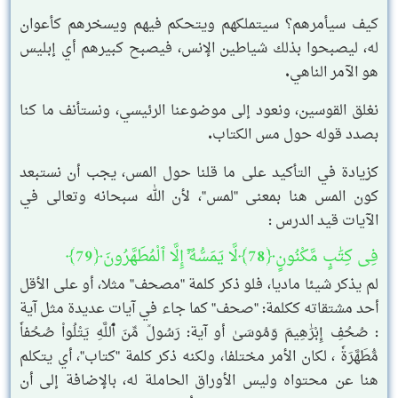
كيف سيأمرهم؟ سيتملكهم ويتحكم فيهم ويسخرهم كأعوان
له، ليصبحوا بذلك شياطين الإنس، فيصبح كبيرهم أي إبليس
هو الآمر الناهي.
نغلق القوسين، ونعود إلى موضوعنا الرئيسي، ونستأنف ما كنا
بصدد قوله حول مس الكتاب.
كزيادة في التأكيد على ما قلنا حول المس، يجب أن نستبعد
كون المس هنا بمعنى "لمس"، لأن الله سبحانه وتعالى في
الآيات قيد الدرس :
فِى كِتَٰبٍ مَّكْنُونٍ﴿78﴾لَّا يَمَسُّهُۥٓ إِلَّا ٱلْمُطَهَّرُونَ﴿79﴾
لم يذكر شيئا ماديا، فلو ذكر كلمة "مصحف" مثلا، أو على الأقل
أحد مشتقاته ككلمة: "صحف" كما جاء في آيات عديدة مثل آية
: صُحُفِ إِبْرَٰهِيمَ وَمُوسَىٰ أو آية: رَسُولٞ مِّنَ اَ۬للَّهِ يَتْلُواْ صُحُفاٗ
مُّطَهَّرَةٗ ، لكان الأمر مختلفا، ولكنه ذكر كلمة "كتاب"، أي يتكلم
هنا عن محتواه وليس الأوراق الحاملة له، بالإضافة إلى أن