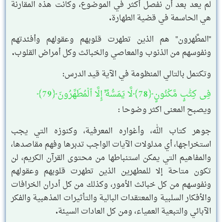
لم يعد بعد أن نفصل أكثر في الموضوع، وكانت هذه المقارنة
هي الحاسمة في قضية الطهارة.
"المطَّهرون" هم الذين تطهرت قلوبهم وعقولهم وأفئدتهم
ونفوسهم من الذنوب والمعاصي والخبائث وكل أمراض القلوب.
وتكتمل بالتالي المنظومة في الآية قيد الدرس:
فِى كِتَٰبٍ مَّكْنُونٍ﴿78﴾لَّا يَمَسُّهُۥٓ إِلَّا ٱلْمُطَهَّرُونَ﴿79﴾
ويصبح المعنى اكثر وضوحا :
جوهر كتاب الله، وأغواره المعرفية، وكنوزه التي يجب
استخراجها، أي مدلولات الآيات الواجب تدبرها وفهم مقاصدها،
والمفاهيم التي يمكن استنباطها من محتوى القرآن الكريم، لن
تكون متاحة إلا للمطهرين الذين تطهرت قلوبهم وعقولهم
ونفوسهم من كل خبائث الأمور، وكذلك من كل أدران الخرافات
والأفكار السلبية والمعتقدات البالية والتأثيرات المذهبية والفكر
الآبائي والتبعية العمياء، ومن كل العادات السيئة.