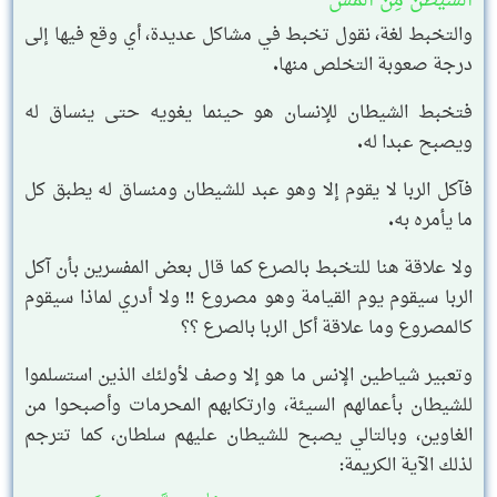
ٱلشَّيْطَٰنُ مِنَ ٱلْمَسِّ
والتخبط لغة، نقول تخبط في مشاكل عديدة، أي وقع فيها إلى
درجة صعوبة التخلص منها.
فتخبط الشيطان للإنسان هو حينما يغويه حتى ينساق له
ويصبح عبدا له.
فآكل الربا لا يقوم إلا وهو عبد للشيطان ومنساق له يطبق كل
ما يأمره به.
ولا علاقة هنا للتخبط بالصرع كما قال بعض المفسرين بأن آكل
الربا سيقوم يوم القيامة وهو مصروع !! ولا أدري لماذا سيقوم
كالمصروع وما علاقة أكل الربا بالصرع ؟؟
وتعبير شياطين الإنس ما هو إلا وصف لأولئك الذين استسلموا
للشيطان بأعمالهم السيئة، وارتكابهم المحرمات وأصبحوا من
الغاوين، وبالتالي يصبح للشيطان عليهم سلطان، كما تترجم
لذلك الآية الكريمة: