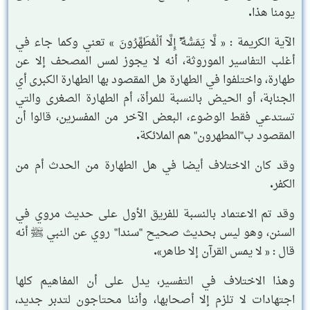
يومنا هذا.
الآية الكريمة : « لَّا يَمَسُّهُۥٓ إِلَّا ٱلْمُطَهَّرُونَ » تعني وكما جاء في
أغلب التفاسير الموروثة، أنه لا يجوز لمس المصحف إلا عن
طهارة، واختلفوا في الطهارة هل المقصود بها الطهارة الكبرى أي
الجنابة، أو الحيض بالنسبة للمرأة، أم الطهارة الصغرى والتي
تستدعي فقط الوضوء، البعض الآخر من المفسرين، قالوا أن
المقصود ب"المطهرون" هم الملائكة.
وقد كان الاختلاف أيضا في هل الطهارة من الحدث أم من
الكفر.
وقد تم الاعتماد بالنسبة للفريق الأول على حديث مروي في
السنن، وهو ليس بحديث صحيح "سندا" روي عن النبي ﷺ أنه
قال : « لا يمس القرآن إلا طاهر».
وهذا الاختلاف في التفسير، يدل على أن المفاهيم كلها
اجتهادات لا تلزم إلا أصحابها، وأننا محتاجون لتدبر جديد،