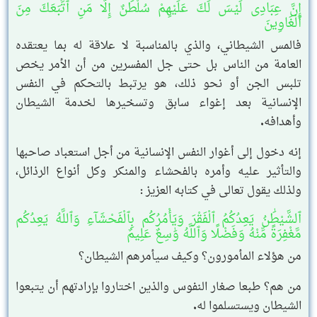
إِنَّ عِبَادِى لَيْسَ لَكَ عَلَيْهِمْ سُلْطَٰنٌ إِلَّا مَنِ ٱتَّبَعَكَ مِنَ
ٱلْغَاوِينَ
فالمس الشيطاني، والذي بالمناسبة لا علاقة له بما يعتقده
العامة من الناس بل حتى جل المفسرين من أن الأمر يخص
تلبس الجن أو نحو ذلك، هو يرتبط بالتحكم في النفس
الإنسانية بعد إغواء سابق وتسخيرها لخدمة الشيطان
وأهدافه.
إنه دخول إلى أغوار النفس الإنسانية من أجل استعباد صاحبها
والتأثير عليه وأمره بالفحشاء والمنكر وكل أنواع الرذائل،
ولذلك يقول تعالى في كتابه العزيز :
ٱلشَّيْطَٰنُ يَعِدُكُمُ ٱلْفَقْرَ وَيَأْمُرُكُم بِٱلْفَحْشَآءِ وَٱللَّهُ يَعِدُكُم
مَّغْفِرَةً مِّنْهُ وَفَضْلًا وَٱللَّهُ وَٰسِعٌ عَلِيمٌ
من هؤلاء المأمورون؟ وكيف سيأمرهم الشيطان؟
من هم؟ طبعا صغار النفوس والذين اختاروا بإرادتهم أن يتبعوا
الشيطان ويستسلموا له.