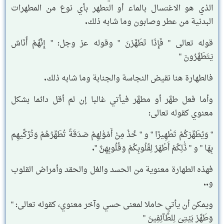
الذي هو الاغتسال بالماء أو التطهر بأي نوع من المطهرات
البدنية من عطر وصابون وما شابه ذلك.
قوله تعالى " فَإِذَا تَطَهَّرْنَ " وقوله عز وجل: " إِنَّهُمْ أُنَاسٌ
يَتَطَهَّرُونَ "
فالطهارة هنا نقيض النجاسة والجنابة وما شابه ذلك.
وأما فعل طهَّر أو مطهَّر فيأتي غالبا إن لم أقل دائما بشكل
معنوي كقوله تعالى:
" وَيُطَهِّرَكُمْ تَطْهِيرًا " و " خُذْ مِنْ أَمْوَٰلِهِمْ صَدَقَةً تُطَهِّرُهُمْ وَتُزَكِّيهِم
بِهَا " و " ذَٰلِكُمْ أَطْهَرُ لِقُلُوبِكُمْ وَقُلُوبِهِنَّ ".
فهذه الطهارة معنوية من الحسد والغل والحقد وأمراض القلوب
و..
ويمكن أن يأتي حاملا لمعنى حسي وآخر معنوي، كقوله تعالى: "
وَطَهِّرْ بَيْتِىَ لِلطَّآئِفِينَ "