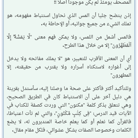
المصحف يومئذ لم يكن موجودا أصلا !!
إذن يتضح جليا أن المس الذي نحاول استنباط مفهومه، هو
تملك الشيء من جميع جوانبه، أو الإحاطة به.
فالمس أشمل من اللمس، ولا يمكن فهم معنى "لَّا يَمَسُّهُۥٓ إِلَّا
ٱلْمُطَهَّرُونَ" إلا من خلال هذا الطرح.
أي أن المعنى الأقرب للتعبير، هو "لا يملك مفاتحه ولا يدخل
إلى أغواره لاستكناه أسراره ولا يقترب من حقيقته، إلا
المطهرون"
وللتأكيد أكثر فأكثر على صحة ما وصلنا إليه، سأستدل بقرينة
هي دليل آخر على أن الاستنباط كان في الطريق الصحيح،
وهي تتعلق بذكر كلمة "مكنون" التي وردت كصفة للكتاب في
الآيات قيد الدرس: "فِى كِتَٰبٍ مَّكْنُونٍ"، والتي لم تأت اعتباطا،
فالقرآن كما نعلم أو كما يعلم خاصة المتدبرون له، لا يضع
الكلمات وخصوصا الصفات بشكل عشوائي، فلكل مقام مقال.