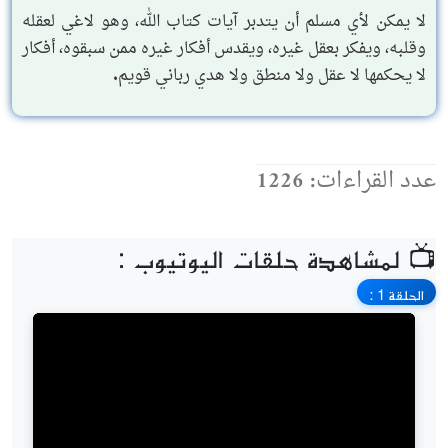
لا يمكن لأي مسلم أن يتدبر آيات كتاب الله، وهو لاغي لعقله
وقلبه، ويفكر بعقل غيره، ويقدس أفكار غيره ممن سبقوه، أفكار
لا يحكمها لا عقل ولا منطق ولا هدي رباني قويم.
عدد القراءات: 1226
📺 لمشاهدة حلقات اليوتيوب :
الحلقة 1 :