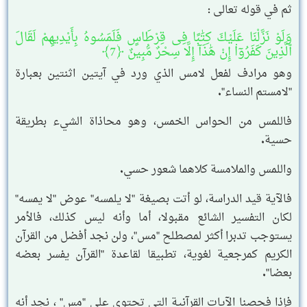
ثم في قوله تعالى :
وَلَوْ نَزَّلْنَا عَلَيْكَ كِتَٰبًا فِى قِرْطَاسٍ فَلَمَسُوهُ بِأَيْدِيهِمْ لَقَالَ
ٱلَّذِينَ كَفَرُوٓا۟ إِنْ هَٰذَآ إِلَّا سِحْرٌ مُّبِينٌ ﴿7﴾
وهو مرادف لفعل لامس الذي ورد في آيتين اثنتين بعبارة
"لامستم النساء".
فاللمس من الحواس الخمس، وهو محاذاة الشيء بطريقة
حسية.
واللمس والملامسة كلاهما شعور حسي.
فالآية قيد الدراسة، لو أتت بصيغة "لا يلمسه" عوض "لا يمسه"
لكان التفسير الشائع مقبولا، أما وأنه ليس كذلك، فالأمر
يستوجب تدبرا أكثر لمصطلح "مس"، ولن نجد أفضل من القرآن
الكريم كمرجعية لغوية، تطبيقا لقاعدة "القرآن يفسر بعضه
بعضا".
فإذا فحصنا الآيات القرآنية التي تحتوي على "مس" ، نجد أنه