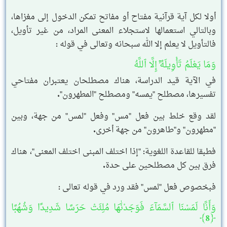
أولا لكل آية قرآنية مفتاح أو مفاتح تمكن الدخول إلى مغزاها،
وبالتالي استعمالها لاستجلاء المعنى المراد، من غير تأويل،
فالتأويل لا يعلم إلا الله سبحانه وتعالى في قوله :
وَمَا يَعْلَمُ تَأْوِيلَهُۥٓ إِلَّا ٱللَّهُ
في الآية قيد الدراسة، هناك مصطلحان يعتبران مفتاحي
تفسيرها، مصطلح "يمسه" ومصطلح "المطهرون".
لقد وقع خلط بين فعل "مس" وفعل "لمس" من جهة، وبين
"مطهرون" و"طاهرون" من جهة أخرى.
فطبقا للقاعدة اللغوية: "إذا اختلف المبنى اختلف المعنى"، هناك
فرق بين كل مصطلحين على حدة.
فبخصوص فعل "لمس" فقد ورد في قوله تعالى :
وَأَنَّا لَمَسْنَا ٱلسَّمَآءَ فَوَجَدْنَٰهَا مُلِئَتْ حَرَسًا شَدِيدًا وَشُهُبًا
﴿8﴾