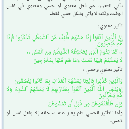
يأتي للتعبير، عن فعل معنوي أو حسي ومعنوي في نفس
الوقت، ولكنه لا يأتي بشكل حسي فقط.
تأثير معنوي :
إِنَّ ٱلَّذِينَ ٱتَّقَوْا۟ إِذَا مَسَّهُمْ طَٰٓئِفٌ مِّنَ ٱلشَّيْطَٰنِ تَذَكَّرُوا۟ فَإِذَا
هُم مُّبْصِرُونَ
.. كَمَا يَقُومُ ٱلَّذِى يَتَخَبَّطُهُ ٱلشَّيْطَٰنُ مِنَ ٱلْمَسِّ ..
لَا يَمَسُّهُمْ فِيهَا نَصَبٌ وَمَا هُم مِّنْهَا بِمُخْرَجِينَ
تأثير معنوي وحسي :
وَٱلَّذِينَ كَذَّبُوا۟ بِـَٔايَٰتِنَا يَمَسُّهُمُ ٱلْعَذَابُ بِمَا كَانُوا۟ يَفْسُقُونَ
إوَيُنَجِّى ٱللَّهُ ٱلَّذِينَ ٱتَّقَوْا۟ بِمَفَازَتِهِمْ لَا يَمَسُّهُمُ ٱلسُّوٓءُ وَلَا
هُمْ يَحْزَنُونَ
وَإِن طَلَّقْتُمُوهُنَّ مِن قَبْلِ أَن تَمَسُّوهُنَّ
وأما التأثير الحسي فلم يعبر عنه سبحانه إلا بفعل لمس أو
لامس.