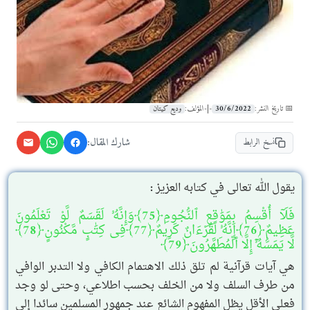
30/6/2022
وديع كيتان
📅 تاريخ النشر:
-|-
المؤلف:
شارك المقال:
نسخ الرابط
يقول الله تعالى في كتابه العزيز :
فَلَآ أُقْسِمُ بِمَوَٰقِعِ ٱلنُّجُومِ﴿75﴾وَإِنَّهُۥ لَقَسَمٌ لَّوْ تَعْلَمُونَ
عَظِيمٌ﴿76﴾إِنَّهُۥ لَقُرْءَانٌ كَرِيمٌ﴿77﴾فِى كِتَٰبٍ مَّكْنُونٍ﴿78﴾
لَّا يَمَسُّهُۥٓ إِلَّا ٱلْمُطَهَّرُونَ﴿79﴾
هي آيات قرآنية لم تلق ذلك الاهتمام الكافي ولا التدبر الوافي
من طرف السلف ولا من الخلف بحسب اطلاعي، وحتى لو وجد
فعلى الأقل يظل المفهوم الشائع عند جمهور المسلمين سائدا إلى