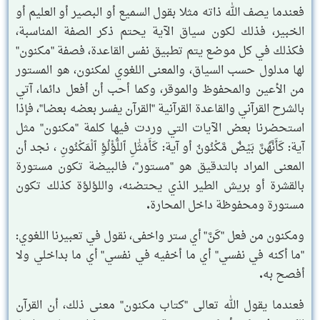
فعندما يصف الله ذاته مثلا بقول السميع أو البصير أو العليم أو
الخبير، فذلك لكون سياق الآية يحتم ذكر الصفة المناسبة،
فكذلك في كل موضع يتم تطبيق نفس القاعدة، فصفة "مكنون"
لها مدلول حسب السياق، والمعنى اللغوي لمكنون، هو المستور
من الأعين والمحفوظ والموقر، وكما أحب أن أفعل دائما، آتي
بالشرح القرآني والقاعدة القرآنية "القرآن يفسر بعضه بعضا"، فإذا
استحضرنا بعض الآيات التي وردت فيها كلمة "مكنون" مثل
آية: كَأَنَّهُنَّ بَيْضٌ مَّكْنُونٌ أو آية: كَأَمْثَٰلِ ٱللُّؤْلُؤِ ٱلْمَكْنُونِ ، نجد أن
المعنى المراد بالتدقيق هو "مستور"، فالبيضة تكون مستورة
بالقشرة أو بريش الطير الذي يحتضنه، واللؤلؤة كذلك تكون
مستورة ومحفوظة داخل المحارة.
ومكنون من فعل "كَنَّ" أي ستر واخفى، نقول في تعبيرنا اللغوي:
"ما أكنه في نفسي" أي ما أخفيه في نفسي" أي ما بداخلي ولا
أفصح به.
فعندما يقول الله تعالى "كتاب مكنون" معنى ذلك، أن القرآن