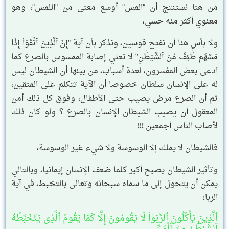
من هنا نستنتج أن "المس" أوسع معنى من "اللمس"، وهو
معنوي أكثر منه حسي.
ولا بأس هنا أن نفتح قوسين، ونذكر بأن آية "إِنَّ ٱلَّذِينَ ٱتَّقَوْا۟ إِذَا
مَسَّهُمْ طَٰٓئِفٌ مِّنَ ٱلشَّيْطَٰنِ" لا تعني إصابة الممسوس بالصرع كما
ادعى بعض المفسرون، لعدة أسباب، من بينها أن الشيطان ليس
له على الإنسان سلطان خصوصا أن الآية تتكلم على المتقين،
ثم أن الصرع مرض يصيب حتى الأطفال، وفوق كل ذلك أمن
المعقول أن يصيب الشيطان الإنسان بالصرع ؟ ولو كان ذلك
لأصاب الناس أجمعين !!!
فالشيطان لا يملك إلا الوسوسة ولا شيء غير الوسوسة.
وتأثير الشيطان يصبح أكبر كلما ضعف الإنسان إيمانيا، وبالتالي
يمكن أن يتحول إلى ما سماه سبحانه وتعالى بالتخبط، في آية
الربا:
ٱلَّذِينَ يَأْكُلُونَ ٱلرِّبَوٰا۟ لَا يَقُومُونَ إِلَّا كَمَا يَقُومُ ٱلَّذِى يَتَخَبَّطُهُ