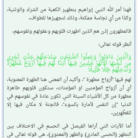
فهنا أمر الله النبي إبراهيم بتطهير الكعبة من الشرك والوثنية،
وكذا من أي نجاسة ممكنة، وذلك لتجهيزها للطواف.
فالمطهرون إذن هم الذين اطهرت قلوبهم وعقولهم ونفوسهم.
أنظر قوله تعالى:
وَٱلَّذِينَ ءَامَنُوا۟ وَعَمِلُوا۟ ٱلصَّٰلِحَٰتِ سَنُدْخِلُهُمْ جَنَّٰتٍ تَجْرِى
مِن تَحْتِهَا ٱلْأَنْهَٰرُ خَٰلِدِينَ فِيهَآ أَبَدًا لَّهُمْ فِيهَآ أَزْوَٰجٌ مُّطَهَّرَةٌ
وَنُدْخِلُهُمْ ظِلًّا ظَلِيلًا
لهم فيها "أزواج مطهرة "، وأكيد أن المعنى هنا الطهرة المعنوية،
أي أن أزواج المؤمنين او المؤمنات، ستكون قلوبهم طاهرة
مطهرة من كل الأشياء السيئة التي تكون عادة في نفوسهم في
الدنيا "إن النفس لأمارة بالسوء"، فالجنة لا مكان فيها إلا
للمُطَّهِرين.
أما الآيات التي أراها الفيصل في الحسم في الاختلاف بين
التطهر (الحسي المادي) والطهر (المعنوي)، هي قوله تعالى في