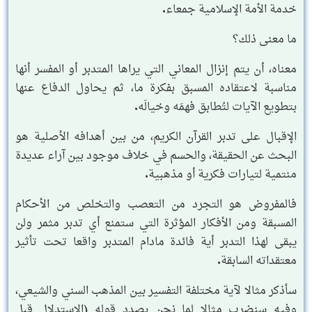
خدمة الأمة الإسلامية جمعاء.
ما معنى ذلك؟
معناه، أن يتم إنزال المعاني التي يراها المتدبر أو المفسر أنها
مناسبة لاعتقاده المسبق بفكرة ما، ثم يحاول الدفاع عنها
بتطويع الآيات لتُطابق فهمَه وخيالَه.
الإقبال على تدبر القرآن الكريم، من بين أهدافه الأصلية هو
البحث عن الحقيقة، والحسم في خلاف موجود بين آراء عديدة
منتمية لتيارات فكرية أو مذهبية.
فالمفروض هو التجرد من التعصب والتخلص من الأحكام
المسبقة ومن الأفكار المؤثرة التي ستمنع أي تدبر مثمر ولن
يبقى لهذا التدبر أية فائدة مادام المتدبر واقعا تحت تأثير
معتقداته السابقة.
سأذكر مثالا لآية مختلفة التفسير بين المذهب السني والشيعي،
وفيه سنضرب مثالا لما نحن بصدد قوله (الاستدلال قبل