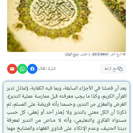
22/2/2013
وديع كيتان
📅 تاريخ النشر:
-|-
المؤلف:
شارك المقال:
نسخ الرابط
بعد أن فصلنا في الأجزاء السابقة، وبما فيه الكفاية، (لماذل تدبر
القرآن الكريم، وكذا ما يجب معرفته قبل ممارسة عملية التدبر)،
الغرض والمغزى من التدبر، وحسمنا بأنه فريضة على المسلم، ثم
ذكرنا أن الكل معني بالتدبر ولا يُعذر أحد أو يُعفى، كل حسب
مستواه الفكري والتعليمي، وأنه لا مناص من التدبر لمعرفة
ديننا الحنيف، وعدم الإتكاء على فتاوى الفقهاء والمشايخ مهما