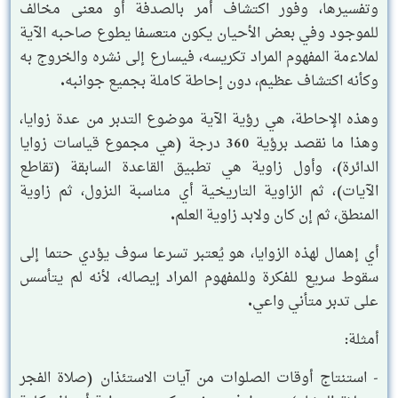
وتفسيرها، وفور اكتشاف أمر بالصدفة أو معنى مخالف
للموجود وفي بعض الأحيان يكون متعسفا يطوع صاحبه الآية
لملاءمة المفهوم المراد تكريسه، فيسارع إلى نشره والخروج به
وكأنه اكتشاف عظيم، دون إحاطة كاملة بجميع جوانبه.
وهذه الإحاطة، هي رؤية الآية موضوع التدبر من عدة زوايا،
وهذا ما نقصد برؤية 360 درجة (هي مجموع قياسات زوايا
الدائرة)، وأول زاوية هي تطبيق القاعدة السابقة (تقاطع
الآيات)، ثم الزاوية التاريخية أي مناسبة النزول، ثم زاوية
المنطق، ثم إن كان ولابد زاوية العلم.
أي إهمال لهذه الزوايا، هو يُعتبر تسرعا سوف يؤدي حتما إلى
سقوط سريع للفكرة وللمفهوم المراد إيصاله، لأنه لم يتأسس
على تدبر متأني واعي.
أمثلة:
- استنتاج أوقات الصلوات من آيات الاستئذان (صلاة الفجر