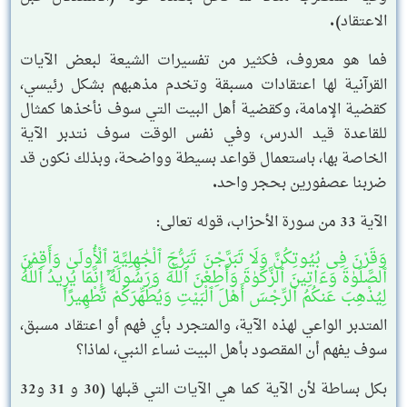
الاعتقاد).
فما هو معروف، فكثير من تفسيرات الشيعة لبعض الآيات
القرآنية لها اعتقادات مسبقة وتخدم مذهبهم بشكل رئيسي،
كقضية الإمامة، وكقضية أهل البيت التي سوف نأخذها كمثال
للقاعدة قيد الدرس، وفي نفس الوقت سوف نتدبر الآية
الخاصة بها، باستعمال قواعد بسيطة وواضحة، وبذلك نكون قد
ضربنا عصفورين بحجر واحد.
الآية 33 من سورة الأحزاب، قوله تعالى:
وَقَرْنَ فِى بُيُوتِكُنَّ وَلَا تَبَرَّجْنَ تَبَرُّجَ ٱلْجَٰهِلِيَّةِ ٱلْأُولَىٰ وَأَقِمْنَ
ٱلصَّلَوٰةَ وَءَاتِينَ ٱلزَّكَوٰةَ وَأَطِعْنَ ٱللَّهَ وَرَسُولَهُۥٓ إِنَّمَا يُرِيدُ ٱللَّهُ
لِيُذْهِبَ عَنكُمُ ٱلرِّجْسَ أَهْلَ ٱلْبَيْتِ وَيُطَهِّرَكُمْ تَطْهِيرًا
المتدبر الواعي لهذه الآية، والمتجرد بأي فهم أو اعتقاد مسبق،
سوف يفهم أن المقصود بأهل البيت نساء النبي، لماذا؟
بكل بساطة لأن الآية كما هي الآيات التي قبلها (30 و 31 و32