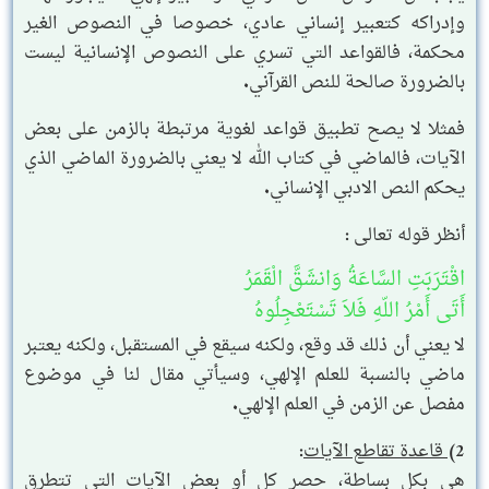
وإدراكه كتعبير إنساني عادي، خصوصا في النصوص الغير
محكمة، فالقواعد التي تسري على النصوص الإنسانية ليست
بالضرورة صالحة للنص القرآني.
فمثلا لا يصح تطبيق قواعد لغوية مرتبطة بالزمن على بعض
الآيات، فالماضي في كتاب الله لا يعني بالضرورة الماضي الذي
يحكم النص الادبي الإنساني.
أنظر قوله تعالى :
اقْتَرَبَتِ السَّاعَةُ وَانشَقَّ الْقَمَرُ
أَتَى أَمْرُ اللّهِ فَلاَ تَسْتَعْجِلُوهُ
لا يعني أن ذلك قد وقع، ولكنه سيقع في المستقبل، ولكنه يعتبر
ماضي بالنسبة للعلم الإلهي، وسيأتي مقال لنا في موضوع
مفصل عن الزمن في العلم الإلهي.
2)
قاعدة تقاطع الآيات
:
هي بكل بساطة، حصر كل أو بعض الآيات التي تتطرق