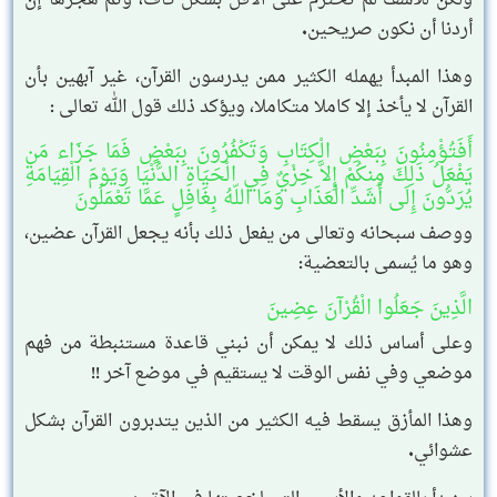
أردنا أن نكون صريحين.
وهذا المبدأ يهمله الكثير ممن يدرسون القرآن، غير آبهين بأن
القرآن لا يأخذ إلا كاملا متكاملا، ويؤكد ذلك قول الله تعالى :
أَفَتُؤْمِنُونَ بِبَعْضِ الْكِتَابِ وَتَكْفُرُونَ بِبَعْضٍ فَمَا جَزَاء مَن
يَفْعَلُ ذَلِكَ مِنكُمْ إِلاَّ خِزْيٌ فِي الْحَيَاةِ الدُّنْيَا وَيَوْمَ الْقِيَامَةِ
يُرَدُّونَ إِلَى أَشَدِّ الْعَذَابِ وَمَا اللّهُ بِغَافِلٍ عَمَّا تَعْمَلُونَ
ووصف سبحانه وتعالى من يفعل ذلك بأنه يجعل القرآن عضين،
وهو ما يُسمى بالتعضية:
الَّذِينَ جَعَلُوا الْقُرْآنَ عِضِينَ
وعلى أساس ذلك لا يمكن أن نبني قاعدة مستنبطة من فهم
موضعي وفي نفس الوقت لا يستقيم في موضع آخر !!
وهذا المأزق يسقط فيه الكثير من الذين يتدبرون القرآن بشكل
عشوائي.