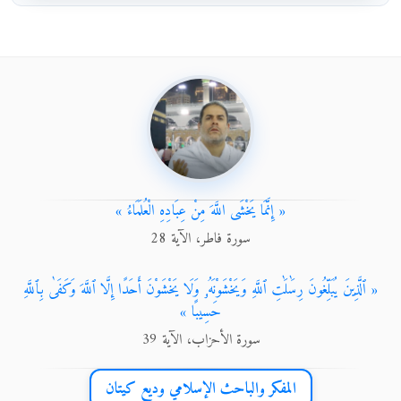
« إِنَّمَا يَخْشَى اللَّهَ مِنْ عِبَادِهِ الْعُلَمَاءُ »
سورة فاطر، الآية 28
« ٱلَّذِينَ يُبَلِّغُونَ رِسَٰلَٰتِ ٱللَّهِ وَيَخْشَوْنَهُۥ وَلَا يَخْشَوْنَ أَحَدًا إِلَّا ٱللَّهَ وَكَفَىٰ بِٱللَّهِ
حَسِيبًا »
سورة الأحزاب، الآية 39
المفكر والباحث الإسلامي وديع كيتان