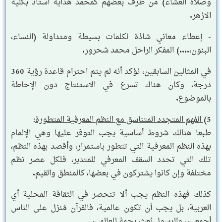
وصلاة العشاء) من طرف بعضهم كمحمد هداية أستاذ بكلية
الازهر.
- إعطاء معاني شاذة لكلمات بسيطة ومتداولة (النساء،
البنون،....) المفكر الراحل محمد شحرور.
في المثالين السابقين، نؤكد أنه لم يتم احترام قاعدة رؤية 360
درجة، وكان هناك تسرع في الاستنتاج دون الإحاطة
بالموضوع.
5)
الفهم المتجدد المتناسق مع النظم المعرفية المتطورة
:
طبعا هنالك شروط أساسية يجب التوفر عليها وهي الإلمام
بهذه النظم المعرفية التي تتطور باستمرار، وأقصد بهذه النظم،
تلك التي تحدد السقف المعرفي للمتدبر، فلكل عصر نظم
مختلفة وإن كانوا يشتركون في بعضها، كالمنطق والقيم.
كذلك فهذه النظم يجب ألا تنحصر في الثقافة المحلية أي
العربية، بل يجب أن تكون عالمية، فالقرآن مُنزل على الناس
أجمعين، والرسول بُعث رحمة للعالمين.