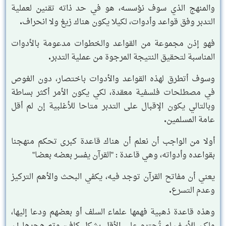
والمنهج الذي سوف نؤسسه، هو في حد ذاته تقنين لعملية
التدبر وفق قواعد وأدوات، لكيلا يكون هناك زيغ ولا انحراف.
فهو إذن مجموعة من القواعد والخطوات مدعومة بالأدوات
المناسبة لتحقيق النتيجة المرجوة من عملية التدبر.
وسوف أتطرق لهذه القواعد والأدوات باختصار، دون الغوص
في مصطلحات فلسفية معقدة، لكي يكون الأمر أكثر بساطة
وبالتالي يكون الإقبال على التدبر متاحا للأغلبية إن لم أقل
عامة المسلمين.
أولا من الواجب أن نعلم أن هناك قاعدة كبرى تحكم منهجنا
بقواعده وأدواته، وهي قاعدة : "القرآن يفسر بعضه بعضا"
يعني أن مفاتح القرآن توجد فيه، يكفي البحث والأهم التركيز
وعدم التسرع.
وهذه قاعدة ذهبية فهمها علماء السلف أو بعضهم ودعا إليها،
ولكن للأسف لم تُحترم على الأقل بشكل كاف، وتم هجرها إن