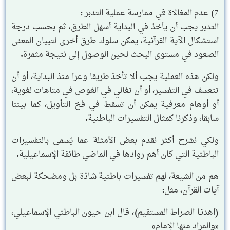
7)
عدم المغالاة في ممارسة عملية التدبر
:
التدبر يجب أن يأخذ في البداية أسهل الطرق، ثم بحسب درجة
استشكال الآية القرآنية، يمكن سلوك طرق أخرى لتبيان المعنى
الصعود في مستوى البحث لحين الوصول إلى نتيجة مثمرة.
ولكن هذه العملية يجب ألا تأخذ طريقا وعرا منذ البداية، أو أن
تتعسف في التفسير، أو أن تغالي في الغوص في متاهات لغوية،
أو أوهام معرفية يمكن أن تسقط في فخ التأويل، كما بيننا
سابقا، وذكرنا كمثال التفسيرات الباطنية.
ولكي نشرح أكثر نقدم بعض الأمثلة عما يُسمى بالتفسيرات
الباطنية التي كان أهم روادها في الماضي طائفة الإسماعيلية.
هم من الشيعة، لهم تفسيرات باطنية شاذة بل ومضحكة لبعض
آيات القرآن، مثل:
(اهدنـا الصراط المستقيم)، قال ابن حيون الباطني الإسماعيلي،
«والمراد منها الإمام»