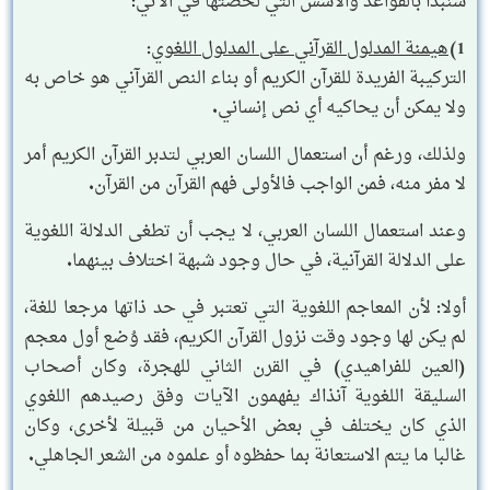
سنبدأ بالقواعد والأسس التي لخصتها في الآتي:
1)
هيمنة المدلول القرآني على المدلول اللغوي
:
التركيبة الفريدة للقرآن الكريم أو بناء النص القرآني هو خاص به
ولا يمكن أن يحاكيه أي نص إنساني.
ولذلك، ورغم أن استعمال اللسان العربي لتدبر القرآن الكريم أمر
لا مفر منه، فمن الواجب فالأولى فهم القرآن من القرآن.
وعند استعمال اللسان العربي، لا يجب أن تطغى الدلالة اللغوية
على الدلالة القرآنية، في حال وجود شبهة اختلاف بينهما.
أولا: لأن المعاجم اللغوية التي تعتبر في حد ذاتها مرجعا للغة،
لم يكن لها وجود وقت نزول القرآن الكريم، فقد وُضع أول معجم
(العين للفراهيدي) في القرن الثاني للهجرة، وكان أصحاب
السليقة اللغوية آنذاك يفهمون الآيات وفق رصيدهم اللغوي
الذي كان يختلف في بعض الأحيان من قبيلة لأخرى، وكان
غالبا ما يتم الاستعانة بما حفظوه أو علموه من الشعر الجاهلي.