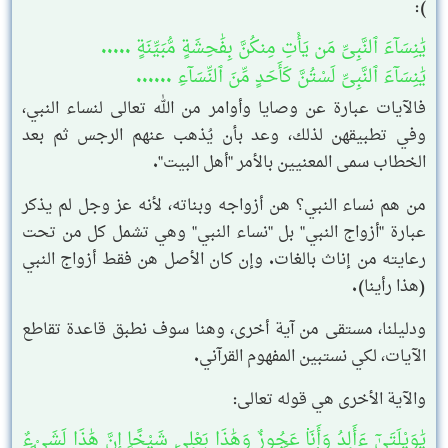
):
يَٰنِسَآءَ ٱلنَّبِىِّ مَن يَأْتِ مِنكُنَّ بِفَٰحِشَةٍ مُّبَيِّنَةٍ .....
يَٰنِسَآءَ ٱلنَّبِىِّ لَسْتُنَّ كَأَحَدٍ مِّنَ ٱلنِّسَآءِ ......
فالآيات عبارة عن وصايا وأوامر من الله تعالى لنساء النبي،
وفي تطبيقهن لذلك، وعد بأن يُذهب عنهم الرجس ثم بعد
الخطاب سمى المعنيين بالأمر "أهل البيت".
من هم نساء النبي؟ هن أزواجه وبناته، لأنه عز وجل لم يذكر
عبارة "أزواج النبي" بل "نساء النبي" وهي تشمل كل من تحت
رعايته من إناث بالغات. وإن كان الأصل هن فقط أزواج النبي
(هذا رأينا).
ودليلنا، مستقى من آية أخرى، وهنا سوف نطبق قاعدة تقاطع
الآيات، لكي نستبين المفهوم القرآني.
والآية الأخرى هي قوله تعالى:
يَٰوَيْلَتَىٰٓ ءَأَلِدُ وَأَنَا۠ عَجُوزٌ وَهَٰذَا بَعْلِى شَيْخًا إِنَّ هَٰذَا لَشَىْءٌ