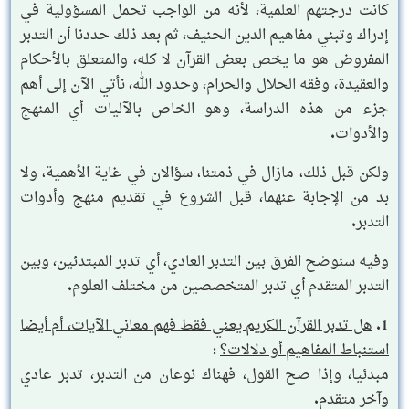
كانت درجتهم العلمية، لأنه من الواجب تحمل المسؤولية في
إدراك وتبني مفاهيم الدين الحنيف، ثم بعد ذلك حددنا أن التدبر
المفروض هو ما يخص بعض القرآن لا كله، والمتعلق بالأحكام
والعقيدة، وفقه الحلال والحرام، وحدود الله، نأتي الآن إلى أهم
جزء من هذه الدراسة، وهو الخاص بالآليات أي المنهج
والأدوات.
ولكن قبل ذلك، مازال في ذمتنا، سؤالان في غاية الأهمية، ولا
بد من الإجابة عنهما، قبل الشروع في تقديم منهج وأدوات
التدبر.
وفيه سنوضح الفرق بين التدبر العادي، أي تدبر المبتدئين، وبين
التدبر المتقدم أي تدبر المتخصصين من مختلف العلوم.
1.
هل تدبر القرآن الكريم يعني فقط فهم معاني الآيات، أم أيضا
استنباط المفاهيم أو دلالات؟
:
مبدئيا، وإذا صح القول، فهناك نوعان من التدبر، تدبر عادي
وآخر متقدم.