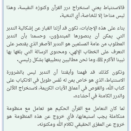
فالاستنباط يعني استخراج درر القرآن وكنوزه النفيسة، وهذا
ليس متاحا إلا للخاصة، أي النخبة.
بناء على هذه الإجابات، نكون قد أزلنا الغبار عن إشكالية التدبر
التي يمكن أن يتصورها المبتدؤون، وحسمنا بأن التدبر
المطلوب من عامة المسلمين هو التدبر الأصغر الذي يقتصر على
التعرف على الخطاب الإلهي، ومحتوى الرسالة التي بلغها بها
نبينا الأكرم ﷺ، وما نحن مطالبين بتطبيقها بشكل رئيسي.
ونكون كذلك قد فهمنا وأيقننا أن التدبر ليس بالضرورة
الاستنباط، الذي هو خاص بمن له نَفس طويل في الانكباب على
كتاب الله، والغوص في أعماق الآيات الكريمة، لاستخراج اللآلئ
والدرر الكامنة في أحشاءه.
لما كان التعامل مع القرآن الحكيم هو تعامل مع منظومة
متكاملة يجب استيعابها، فأي خروج عن هذه المنظومة هو
خروج عن المغزى الحقيقي لكلام الله ومكنونه.