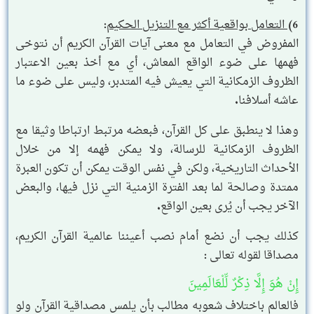
6)
التعامل بواقعية أكثر مع التنزيل الحكيم
:
المفروض في التعامل مع معنى آيات القرآن الكريم أن نتوخى
فهمها على ضوء الواقع المعاش، أي مع أخذ بعين الاعتبار
الظروف الزمكانية التي يعيش فيه المتدبر، وليس على ضوء ما
عاشه أسلافنا.
وهذا لا ينطبق على كل القرآن، فبعضه مرتبط ارتباطا وثيقا مع
الظروف الزمكانية للرسالة، ولا يمكن فهمه إلا من خلال
الأحداث التاريخية، ولكن في نفس الوقت يمكن أن تكون العبرة
ممتدة وصالحة لما بعد الفترة الزمنية التي نزل فيها، والبعض
الآخر يجب أن يُرى بعين الواقع.
كذلك يجب أن نضع أمام نصب أعيننا عالمية القرآن الكريم،
مصداقا لقوله تعالى :
إِنْ هُوَ إِلَّا ذِكْرٌ لِّلْعَالَمِينَ
فالعالم باختلاف شعوبه مطالب بأن يلمس مصداقية القرآن ولو