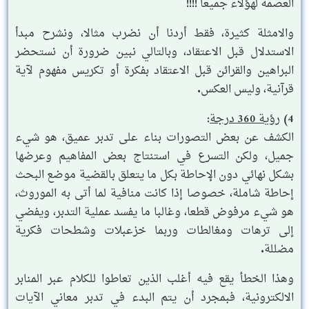
العصمة لهؤلاء جميعا !!!!
والامثلة كثيرة، فقط أردنا أن نضرب مثالا، ونشرح مبدأ
الاستدلال قبل الاعتقاد، وبالتالي نبين ضرورة أن نستحضر
البراهين والقرائن قبل الاعتقاد بفكرة أو تكريس مفهوم لآية
قرآنية، وليس العكس.
4)
رؤية 360 درجة
:
الكشف عن بعض التصورات بناء على تدبر عميق، هو شيء
جميل، ولكن التسرع في استنتاج بعض المفاهيم وعرضها
بشكل نهائي دون الإحاطة بكل ما يتعلق بالقضية موضع البحث
إحاطة شاملة، خصوصا إذا كانت منافية لما أتى به الموروث،
هو شيء مرفوض قطعا، وغالبا ما يفسد عملية التدبر، ويفضي
إلى ترهات ومغالطات وربما خزعبلات وشطحات فكرية
مضللة.
وهذا الخطأ يقع فيه أغلب الذين تعاطوا للكلام عبر المنابر
الالكترونية، فبمجرد أن يتم البدء في تدبر معاني الآيات