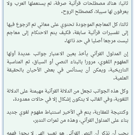
ثانيا: هناك مصطلحات قرآنية صرفة، لم يستعملها العرب ولا
يعرفون لها سبيلا، كمصطلح الروح.
ثالثا: كل المعاجم الموجودة تحتوي على معاني تم الرجوع فيها
إلى تفسيرات قرآنية سابقة، فكيف يتم الاحتكام إلى معاجم
ليست مرجعا أصليا في حد ذاتها.
إن المدلول القرآني يأخذ بعين الاعتبار جوانب عديدة أولها
المفهوم اللغوي، مرورا بالبناء النصي أو السياق، ثم المناسبة
التاريخية، ويمكن أن يستأنس في بعض الأحيان بالحقيقة
العلمية.
وكل هذه الجوانب تجعل من الدلالة القرآنية مهيمنة على الدلالة
اللغوية، وفي الغالب لا يتكون إشكال إلا في حالات معدودة.
وكنتيجة للمقاربة، يتم في الأخير استنباط مفهوم لغوي جديد
بناء على المدلول القرآني، وهذه من ثمرات التدبر.
يجب أن نذكر أن النص القرآني هو تعبير إلهي لا يجوز فهمه