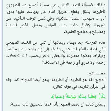
ولذلك، فمسألة التدبر القرآني هي مسألة أصبح من الضروري
تأطيرها بشكل يقطع الطريق امام من يتهافت عليها بدون
أدوات منهجية علمية عقلانية، وفي نفس الوقت التأكيد على
ضرورة الإقبال عليها بقلب المؤمن وبعقل رافض للتبعية
ومتسلح بالمناهج العلمية.
هذه المرحلة جد مهمة، ويمكنها أن تقي من الخلط المنهجي
الذي أصاب الفكر الإسلامي وفرقه إلى إيديولوجيات ومذاهب
وتيارات بعضها متطرفة والبعض الآخر يحسب ذاك الاختلاف
رحمة، ولا ندري أي رحمة في الاختلاف؟
- ما المنهج
:
المنهج لغة هو الطريق أو الطريقة، وهو أيضا المنهاج كما جاء
في القرآن الكريم، في قوله تعالى:
لِكُلٍّ جَعَلْنَا مِنكُمْ شِرْعَةً وَمِنْهَاجًا
ويمكن كذلك أن نصف المنهج بأنه خطة لتحقيق غاية معينة.