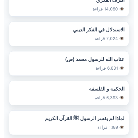
👁️ 14,080 قراءة
الاستدلال في الفكر الديني
👁️ 7,024 قراءة
عتاب الله للرسول محمد (ص)
👁️ 6,831 قراءة
الحكمة و الفلسفة
👁️ 6,393 قراءة
لماذا لم يفسر الرسول ﷺ القرآن الكريم
👁️ 1,189 قراءة