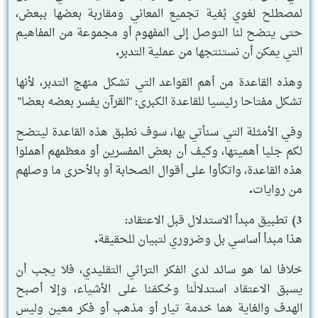
لمصطلح لغوي بُغية تجميع المعاني ومقاربة بعضها ببعض،
حتى يتضح لنا التوصل إلى المفهوم أو مجموعة من المفاهيم
التي يمكن أن نستنتجها من عملية التدبر.
وهذه القاعدة من أهم القواعد التي تشكل منهج التدبر، لأنها
تشكل مفتاحا رئيسيا للقاعدة الكبرى: "القرآن يفسر بعضه بعضا"
وفي الأمثلة التي سنأتي بها، سوف نطبق هذه القاعدة ليتضح
لكم جليا أهميتها، وكيف أن بعض المفسرين أو معظمهم أهملوا
هذه القاعدة، واتكأوا على أقوال الصحابة أو بالأحرى ما وصلهم
من روايات.
3) تطبيق مبدأ الاستدلال قبل الاعتقاد:
هذا مبدأ أساسي بل وضروري لتبيان للحقيقة.
خلافا لما هو سائد لدى الفكر التراثي التقليدي، فلا يجب أن
يسبق الاعتقاد استدلالَنا وحُكمَنا على الأشياء، وإلا أصبح
الهدف والغاية هما خدمة تيار أو مذهب أو فكر معين وليس