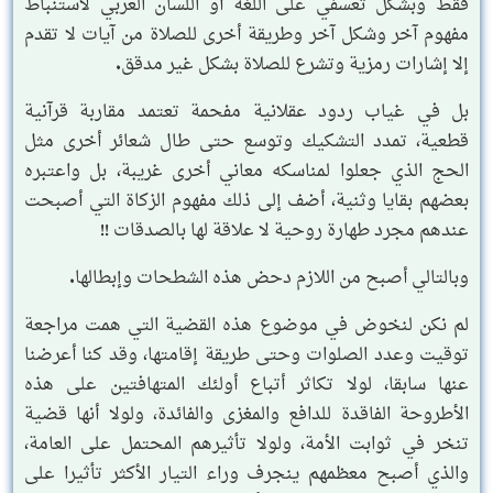
فقط وبشكل تعسفي على اللغة أو اللسان العربي لاستنباط
مفهوم آخر وشكل آخر وطريقة أخرى للصلاة من آيات لا تقدم
إلا إشارات رمزية وتشرع للصلاة بشكل غير مدقق.
بل في غياب ردود عقلانية مفحمة تعتمد مقاربة قرآنية
قطعية، تمدد التشكيك وتوسع حتى طال شعائر أخرى مثل
الحج الذي جعلوا لمناسكه معاني أخرى غريبة، بل واعتبره
بعضهم بقايا وثنية، أضف إلى ذلك مفهوم الزكاة التي أصبحت
عندهم مجرد طهارة روحية لا علاقة لها بالصدقات !!
وبالتالي أصبح من اللازم دحض هذه الشطحات وإبطالها.
لم نكن لنخوض في موضوع هذه القضية التي همت مراجعة
توقيت وعدد الصلوات وحتى طريقة إقامتها، وقد كنا أعرضنا
عنها سابقا، لولا تكاثر أتباع أولئك المتهافتين على هذه
الأطروحة الفاقدة للدافع والمغزى والفائدة، ولولا أنها قضية
تنخر في ثوابت الأمة، ولولا تأثيرهم المحتمل على العامة،
والذي أصبح معظمهم ينجرف وراء التيار الأكثر تأثيرا على