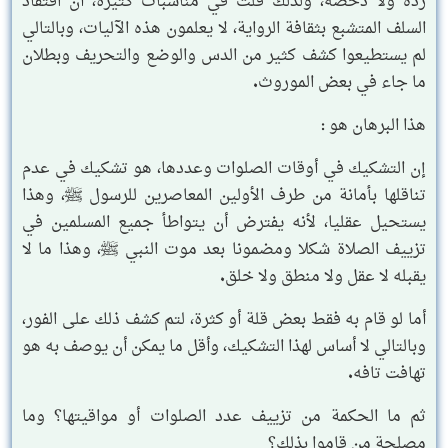
رده ولا دحضه، ولذلك قلت في مناسبات كثيرة، أن افتقاد
السلف المتشبع بثقافة الرواية، لا يعلمون هذه الآليات، وبالتالي
لم يستطيعوا كشف كثير من الدس والوضع والتحريف وبطلان
ما جاء في بعض الموروث.
هذا البرهان هو :
إن التشكيك في أوقات الصلوات وعددها، هو تشكيك في عدم
تناقلها بأمانة من طرف الأولين المعاصرين للرسول ﷺ، وهذا
يستحيل عقليا، لأنه يفترض أن يتواطأ جميع المسلمين في
تزييف الصلاة شكلا ومضمونا بعد موت النبي ﷺ، وهذا ما لا
يقبله لا عقل ولا منطق ولا خلق.
أما لو قام به فقط بعض قلة أو كثرة، لتم كشف ذلك على الفور،
وبالتالي لا أساس لهذا التشكيك، وأقل ما يمكن أن يوصف به هو
تهافت تافه.
ثم ما الحكمة من تزييف عدد الصلوات أو مواقيتها؟ وما
مصلحة من قاموا بذلك؟