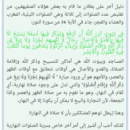
دليل آخر على بطلان ما قام به بعض هؤلاء المتفيهقين، من
تقليص عدد الصلوات إلى ثلاثة وهي الصلوات الليلية، المغرب
والعشاء والفجر، جاء في الآية 36 من سورة النور:
فِے بُيُوتٍ اَذِنَ اَ۬للَّهُ أَن تُرْفَعَ وَيُذْكَرَ فِيهَا اَ۪سْمُهُۥ يُسَبِّحُ لَهُۥ
فِيهَا بِالْغُدُوِّ وَالَاصَالِ رِجَالٞ لَّا تُلْهِيهِمْ تِجَٰرَةٞ وَلَا بَيْعٌ عَن
ذِكْرِ اِ۬للَّهِ وَإِقَامِ اِ۬لصَّلَوٰةِ وَإِيتَآءِ اِ۬لزَّكَوٰةِ يَخَافُونَ يَوْماٗ تَتَقَلَّبُ
فِيهِ اِ۬لْقُلُوبُ وَالَابْصَٰر
المساجد وبيوت الله هي أماكن للتسبيح وذكر الله وإقامة
الصلاة، والغدو والآصال هي أوقات تتطابق مع أوقات الظهر
والعصر، والأمهم هو أن ورود عبارة " لَّا تُلْهِيهِمْ تِجَٰرَةٞ وَلَا بَيْعٌ عَن
ذِكْرِ اِ۬للَّهِ وَإِقَامِ اِ۬لصَّلَوٰةِ" والتي تدل على وجود صلاة نهارية، أي
تُقام في النهار، وهو ما نقوم به من صلاة الظهر والعصر وكذا
الجمعة، لأن التجارة والبيع لا يمكن أن يكونا إلا في النهار.
وهذا يُبطل توهم المشككين بأن لا صلاة في النهار!!
كذلك أحب أن أشير إلى أمر آخر خاص بسرية الصلوات النهارية