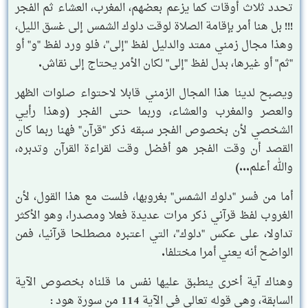
تحدد ثلاث أوقات كما يزعم بعضهم، المغرب، العشاء ثم الفجر
!!! بل هنا أمر بإقامة الصلاة لوقت دلوك الشمس إلى غسق الليل،
وهذا مجال زمني ممتد والدليل لفظ "إلى"، فلو ورد لفظ "و" أو
"ثم" أو غيرها، بدل لفظ "إلى" لكان الأمر يحتاج إلى نقاش.
ويصبح لدينا هذا المجال الزمني قابلا لاحتواء صلوات الظهر
والعصر والمغرب والعشاء، وربما حتى الفجر (وهذا رأيي
الشخصي لأن بخصوص الفجر سبقه ذكر "قرآن" فهنا ربما كان
القصد أن وقت الفجر هو أفضل وقت لقراءة القرآن وتدبره،
والله أعلم...)
أما من فسر "دلوك الشمس" بغروبها، فلست مع هذا القول، لأن
الغروب لفظ قرآني ذكر مرات عديدة فعلا ومصدرا، وهو الأكثر
تداولا، على عكس "دلوك"، التي اعتبره مصطلحا قرآنيا، فمن
الواضح أنه يعني أمرا مختلفا.
وهناك آية أخرى ينطبق عليها نفس ما قلناه بخصوص الآية
السابقة، وهي قوله تعالى في الآية 114 من سورة هود :