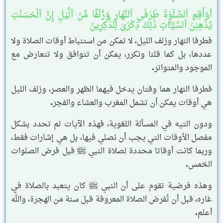
أوَأَقِمِ ٱلصَّلَوٰةَ طَرَفَىِ ٱلنَّهَارِ وَزُلَفًا مِّنَ ٱلَّيْلِ إِنَّ ٱلْحَسَنَٰتِ
يُذْهِبْنَ ٱلسَّيِّـَٔاتِ ذَٰلِكَ ذِكْرَىٰ لِلذَّٰكِرِينَ
فطرفا النهار وزلف الليل، لا تمكن من استنباط أوقات الصلاة ولا
عددها، بل كما قلنا ونكرر، يمكن أن تتوافق ولا تتعارض مع
الموجود والمتواتر.
فطرفا النهار هما وقتان يدخل فيهما الظهر والعصر، وزلف الليل
هي أوقات يمكن أن تشمل المغرب والعشاء والفجر.
ودون التيه في المسألة اللغوية، فهذه الآيات لم تحدد بشكل
مفصل الأوقات التي يجب أن نصلي فيها، بل هي إشارات فقط،
وربما كانت أوقاتا محددة لصلاة النبي ﷺ قبل فرض الصلوات
الخمس.
وهذه فرضية تقوم على أن النبي ﷺ كان يتعبد بالصلاة في
غاره، قبل أن تُفرض الصلاة المعروفة قبل سنة من الهجرة، والله
أعلم.