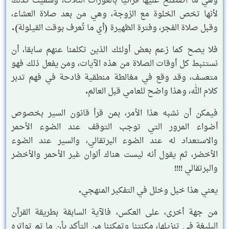
وهي ما اصطُلح عليها قرآنيا بالعورات الثلاث، وسُميت كذلك
لأنها تخص الخلوة مع الزوجة، وهي من بعد صلاة العشاء،
وقبل صلاة الفجر، وفترة الظهيرة (أي ما تُعرف بوقت القيلولة).
فلا يصح كما زعم بعض أولئك الذين تكلمنا عنهم سابقا، أن
نستنبط كل أوقات الصلاة من هذه الآيات، ومن يفعل ذلك فهو
متعسف، وقد وقع في مغالطة منطقية فادحة في فهم تدبر
كلام الله، وهذا واضح للعامي قبل العالم.
فيمكن أن نشبه هذا الأمر، بمن قرأ قانون السير بخصوص
أضواء المرور التي توجب التوقف عند الضوء الأحمر
والاستعداد له عند الضوء البرتقالي، والسير عند الضوء
الأخضر، ثم يقول أنه ليست هناك ألوان غير الأحمر والأخضر
والبرتقالي !!!!
يعني هذا خبل وخلل في التفكير المنهجي.
من جهة أخرى، على العكس، فالآية السابقة بطريقة القرآن
البليغة في تنزيلها، مكنتنا وتمكننا من التأكد بأن ما تم تواتره