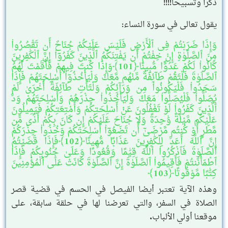
ذكرا وتسبيحا!!!!
يقول تعالى في سورة النساء:
وَإِذَا ضَرَبْتُمْ فِى ٱلْأَرْضِ فَلَيْسَ عَلَيْكُمْ جُنَاحٌ أَن تَقْصُرُوا۟
مِنَ ٱلصَّلَوٰةِ إِنْ خِفْتُمْ أَن يَفْتِنَكُمُ ٱلَّذِينَ كَفَرُوٓا۟ إِنَّ ٱلْكَٰفِرِينَ
كَانُوا۟ لَكُمْ عَدُوًّا مُّبِينًا﴿101﴾وَإِذَا كُنتَ فِيهِمْ فَأَقَمْتَ لَهُمُ
ٱلصَّلَوٰةَ فَلْتَقُمْ طَآئِفَةٌ مِّنْهُم مَّعَكَ وَلْيَأْخُذُوٓا۟ أَسْلِحَتَهُمْ فَإِذَا
سَجَدُوا۟ فَلْيَكُونُوا۟ مِن وَرَآئِكُمْ وَلْتَأْتِ طَآئِفَةٌ أُخْرَىٰ لَمْ
يُصَلُّوا۟ فَلْيُصَلُّوا۟ مَعَكَ وَلْيَأْخُذُوا۟ حِذْرَهُمْ وَأَسْلِحَتَهُمْ وَدَّ
ٱلَّذِينَ كَفَرُوا۟ لَوْ تَغْفُلُونَ عَنْ أَسْلِحَتِكُمْ وَأَمْتِعَتِكُمْ فَيَمِيلُونَ
عَلَيْكُم مَّيْلَةً وَٰحِدَةً وَلَا جُنَاحَ عَلَيْكُمْ إِن كَانَ بِكُمْ أَذًى مِّن
مَّطَرٍ أَوْ كُنتُم مَّرْضَىٰٓ أَن تَضَعُوٓا۟ أَسْلِحَتَكُمْ وَخُذُوا۟ حِذْرَكُمْ
إِنَّ ٱللَّهَ أَعَدَّ لِلْكَٰفِرِينَ عَذَابًا مُّهِينًا﴿102﴾فَإِذَا قَضَيْتُمُ
ٱلصَّلَوٰةَ فَٱذْكُرُوا۟ ٱللَّهَ قِيَٰمًا وَقُعُودًا وَعَلَىٰ جُنُوبِكُمْ فَإِذَا
ٱطْمَأْنَنتُمْ فَأَقِيمُوا۟ ٱلصَّلَوٰةَ إِنَّ ٱلصَّلَوٰةَ كَانَتْ عَلَى ٱلْمُؤْمِنِينَ
كِتَٰبًا مَّوْقُوتًا﴿103﴾
وهذه الآية تعتبر أيضا الفيصل في الحسم في قضية قصر
الصلاة في السفر، والتي تعرضنا لها في حلقة سابقة، على
موقعنا أولي الألباب.