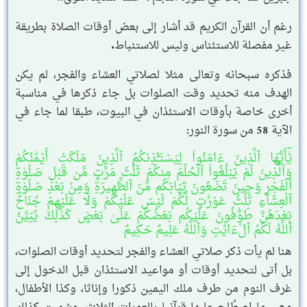
رغم أن القرآن الكريم قد أشار إلى بعض أوقات الصلاة بطريقة
غير مفصلة للاستئناس وليس للاستنباط.
فذكره سبحانه وتعالى مثلا لصلاتي العشاء والفجر، لم يكن
الهدف منه تحديد وقت الصلوات بل جاء ذكرها في مناسبة
أخرى خاصة بأوقات الاستئذان في البيوت، طبقا لما جاء في
الآية 58 من سورة النور:
يَٰٓأَيُّهَا ٱلَّذِينَ ءَامَنُوا۟ لِيَسْتَـْٔذِنكُمُ ٱلَّذِينَ مَلَكَتْ أَيْمَٰنُكُمْ
وَٱلَّذِينَ لَمْ يَبْلُغُوا۟ ٱلْحُلُمَ مِنكُمْ ثَلَٰثَ مَرَّٰتٍ مِّن قَبْلِ صَلَوٰةِ
ٱلْفَجْرِ وَحِينَ تَضَعُونَ ثِيَابَكُم مِّنَ ٱلظَّهِيرَةِ وَمِنۢ بَعْدِ صَلَوٰةِ
ٱلْعِشَآءِ ثَلَٰثُ عَوْرَٰتٍ لَّكُمْ لَيْسَ عَلَيْكُمْ وَلَا عَلَيْهِمْ جُنَاحٌۢ
بَعْدَهُنَّ طَوَّٰفُونَ عَلَيْكُم بَعْضُكُمْ عَلَىٰ بَعْضٍ كَذَٰلِكَ يُبَيِّنُ
ٱللَّهُ لَكُمُ ٱلْءَايَٰتِ وَٱللَّهُ عَلِيمٌ حَكِيمٌ
هنا لم يأت ذكر صلاتي العشاء والفجر لتحديد أوقات الصلوات،
بل أتى لتحديد أوقات أو مواعيد الاستئذان قبل الدخول إلى
غرف النوم من طرف ملك اليمين ذكورا وإناثا، وكذا الأطفال،