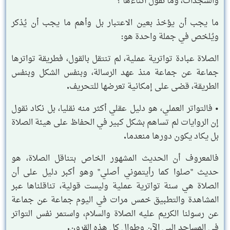
والسجدات، وما نقول أثناءها ؟
ما يجب أن يؤخذ بعين الاعتبار بل وأهم ما يجب أن يُذكر
ويُلخص في جملة واحدة هو:
الصلاة عبادة تواترية عملية، لم تنتقل بالقول، فطريقة تواترها
جماعة عن جماعة منذ عهد الرسالة، وبنفس الشكل وبنفس
الطريقة، قضى على إمكانية تعرضها للتحريف.
• فالتواتر العملي، هو دليل عقلي أكثر منه نقليا، بل نكاد نقول
إن الروايات لم تساهم بشكل كبير في الحفاظ على هيئة الصلاة
بل يكاد يكون دورها منعدما.
فالمعروف أن الحديث المشهور الخاص بتناقل الصلاة، هو
حديث "صلوا كما رأيتموني أصلي" وهو أكبر دليل على أن
الصلاة هي سنة تواترية عملية وليست قولية، تناقلناها عبر
المشاهدة والتطبيق خمس مرات في اليوم جماعة عن جماعة
عن رسولنا الكريم عليه الصلاة والسلام، واستمر نفس التواتر
في المساجد إلىى الآن وطوال كل هذه القرون.