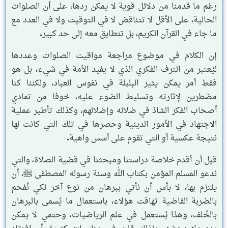
رغم ما قدمنا من دلائل قوية لا يمكن ردها، على أن الصلوات
الحالية، على الأقل لا تتناقض لا في التوقيت ولا في العدد مع
ما جاء في القرآن الكريم، بل تتطابق معه إلى حد كبير.
إن الكلام في موضوع مراجعة مواقيت الصلوات وعددها
ليُعتبر من الترف الفكري الذي لا يفيد الأمة في شيء، بل هو
فقط أمر يمكن يثير البلبلة في نفوس العباد، ولكننا كنا
مضطرين لإثارته وتسليط الضوء عليه، خوفا من تمادي
أصحاب الفكر الشاذ في ضلاله وإضلالهم، وكذلك تأطير عملية
الاجتهاد في الأمور الدينية وحصرها في تلك التي كانت لها
نتيجة عكسية أو التي تقوم على أسس واهية.
قبل أن أقدم خلاصة دراستنا ومبحثنا في قضية الصلاة، والتي
ندعو المسلم المؤمن بكتاب الله وسنة رسوله المصطفى ﷺ، أن
يلتزم بها، لا بأس أن نأتي ببرهان من نوع آخر لكي نُفحم
بالضربة القاضية تهافت هؤلاء، باستعمال ما يُسمى بالبرهان
بالخُلف، وهذا يُستعمل في علم الرياضيات، وحتمي لا يمكن