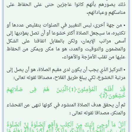
ذلك يصورهم بأنهم كانوا عاجزين حتى على الحفاظ على
مناسكهم وعباداتهم.
• من جهة أخرى، ليس التغيير في الصلوات بتقليص عددها أو
تكثيره، ما سيجعل الصلاة أكثر خشوعا أو أن تصل بمؤديها إلى
أسمى مراتب الإيمان، ولكن بالمقابل اتفاقنا على الشكل
والمضمون والتوقيت والعدد، هو ما مكن ويمكن من الحفاظ
عليها من تقلب الأمزجة والأهواء.
• التركيز الذي يجب أن يكون لدى مقيم الصلاة، هو أن يصل إلى
مرتبة الخشوع، لكي يبلغ طريق الفلاح، مصداقا لقوله تعالى:
قَدْ أَفْلَحَ ٱلْمُؤْمِنُونَ﴿1﴾ٱلَّذِينَ هُمْ فِى صَلَاتِهِمْ
خَٰشِعُونَ﴿2﴾
ثم أن يحقق هدف الصلاة المنشود في كونها تنهى عن الفحشاء
والمنكر، مصداقا لقوله تعالى :
ٱتْلُ مَآ أُوحِىَ إِلَيْكَ مِنَ ٱلْكِتَٰبِ وَأَقِمِ ٱلصَّلَوٰةَ إِنَّ ٱلصَّلَوٰةَ
تَنْهَىٰ عَنِ ٱلْفَحْشَآءِ وَٱلْمُنكَرِ وَلَذِكْرُ ٱللَّهِ أَكْبَرُ وَٱللَّهُ يَعْلَمُ مَا