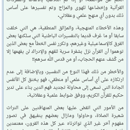
الكلم عن مواضعه، أو إذا تم التلاعب بالألفاظ والمفردات
القرآنية وإخضاعها للهوى والمزاج وتم تفسيرها على أساس
ذلك بدون أي منهج علمي وعقلاني.
وهذه الأخطاء المنهجية، والمزالق المنطقية، هي التي خلقت
سابقا أو ما عُرف قديما بالتفسيرات الباطنية التي سلكتها بعض
الفرق كالإسماعيلية وغيرهم، وتكرر نفس الخطأ مع بعض الذين
توهموا أن القرآن نزل بشفرة سرية للفهم والإدراك لن يفهمها إلا
من كُشف عنهم الحجاب، أو من قدس الله سرهم!!
والأخطر من ذلك فهذا النوع من التفسير، وبالإضافة إلى عدم
ارتكازه على أي أساس علمي أو منطقي، فهو يخنق كل الأنفس
الجادة التي تسعى إلى محاولة تجديد فهم الدين بناء على تدبر
حكيم للقرآن الكريم، ووفق ضوابط علمية وعقلانية.
من الأمور التي انقض عليها بعض المتهافتين على التراث
شعيرة الصلاة، وحاولوا ومازال بعضهم يتفيهق في تصور
مفهوم آخر غير الذي تواترناه عبر كل هذه القرون، معتمدين