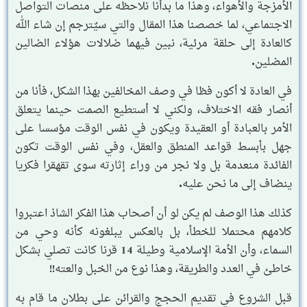
الأمزجة والأهواء، وهذا ما بدأنا نلاحظه على منصات التواصل
الاجتماعي، لما خصصنا هذا المقال والتي سيٌترجم إن شاء الله
كالعادة إلى حلقة مرئية، نبين فيهما ضلالات هؤلاء الضالين
المضلين.
في العادة لا أكون فظا في وصف المخالفين بهذا الشكل، فأنا من
أنصار فقه الاختلاف، ولكني لا أستطيع الصمت حينما يتعلق
الأمر بالعبادة أو العقيدة ويكون في نفس الوقت مؤسسا على
جهل بأبسط قواعد المنطق والعقل، وفي نفس الوقت تكون
الفائدة منعدمة بل ولا نجر من وراء إثارته سوى تقهقرا فكريا
ينضاف إلى ما نحن عليه.
كذلك هذا الوصف لم يكن لو أن أصحاب هذا الفكر الشاذ اعتبروا
كلامهم محتملا للخطأ، بل بالعكس يبلغونه كأنه وحي من
السماء، وأن الأمة الإسلامية وطيلة 14 قرنا كانت تصلي بشكل
خاطئ في العدد والطريقة، وهذا نوع من الخبل والعته!!
قبل الشروع في تقديم الحجج والقرائن على بطلان ما قام به