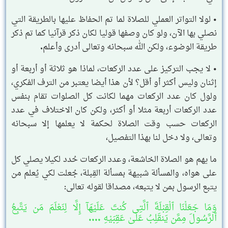
• لولا التواتر العملي للصلاة لما تم الحفاظ عليها بالطريقة التي
نصلي بها الآن، ولو كان وصفها قوليا لكان ذكر قرآنيا كما تم ذكر
طريقة الوضوء، ولكن الله سبحانه وتعالى أدرى وأعلم.
• لا يجب التركيز على عدد الركعات، لماذا هو ثلاثة أو أربعة أو
إثنان وليس أكثر أو أقل؟ لأن هذا أيضا يعتبر من الترف الفكري،
ولول كان عدد الركعات مهما لكانت كل الصلوات تقام بنفس
عدد الركعات أربعة مثلا أو أكثر، ولكن كان الاختلاف في عدد
الركعات حسب وقت الصلاة لحكمة لا يعلمها إلا سبحانه
وتعالى، ولا دخل لنا بهذا التفصيل،
ما يهم هو الصلاة الخاشعة، وعدد الركعات حُدد لكيلا يصلي كل
على هواه، والمسألة شبيهة بمسألة القِبلة، جُعلت لكي يُعلم من
يتبع الرسول بمن لا يتبعه، مصداقا لقوله تعالى:
وَمَا جَعَلْنَا ٱلْقِبْلَةَ ٱلَّتِى كُنتَ عَلَيْهَآ إِلَّا لِنَعْلَمَ مَن يَتَّبِعُ
ٱلرَّسُولَ مِمَّن يَنقَلِبُ عَلَىٰ عَقِبَيْهِ ....