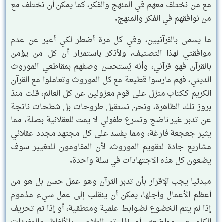
مع من نختلف معهم في المنهج والفكر، كما يمكن أن نختلف مع
من نوافقهم في الفكر والمنهج.
ما يسمى بالقرآنيين، وفي كل مرة أضطر لكي أعبر عن عدم
موافقتي لهذا التصنيف، ولأذكر باستمرار أن كل من يؤمن
بالقرآن فهو قرآني، وأنه يُستحسن وصفهم بمقاطعي الموروث
الديني، فهم مارسوا قطيعة مع كل الموروث وتعاملوا مع القرآن
الكريم ككتاب منزل على قوم معزولين عن كل العالم، قلت منذ
بروز تلك الظاهرة، ونحن نستقبل طروحات بل شطحات ناتجة
عن تدبر غير ناضج وتسرع طفولي لا يمت للعقلانية بصلة. مما
يثير جعجعة فارغة، ومما يفسد على كل مجتهد مجدد عقلاني
مشاريع جادة لتقويم الموروث، لأن المقاومون للتغيير سوف
يضعون كل هذه الاجتهادات في سلة واحدة.
مبدئيا يجب الإقرار بأن تدبر القرآن وهو عمل حسن بل هو من
أعظم الأعمال وأجلها، يمكن أن ينقلب إلى عمل سيء مذموم
إذا لم يتم الخضوع لضوابط علمية ومنطقية، أو إذا تم تحريف