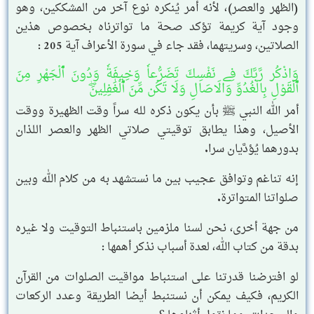
(الظهر والعصر)، لأنه أمر يُنكره نوع آخر من المشككين، وهو
وجود آية كريمة تؤكد صحة ما تواترناه بخصوص هذين
الصلاتين، وسريتهما، فقد جاء في سورة الأعراف آية 205 :
وَاذْكُر رَّبَّكَ فِے نَفْسِكَ تَضَرُّعاٗ وَخِيفَةٗ وَدُونَ اَ۬لْجَهْرِ مِنَ
اَ۬لْقَوْلِ بِالْغُدُوِّ وَالَاصَالِ وَلَا تَكُن مِّنَ اَ۬لْغَٰفِلِينَۖ
أمر الله النبي ﷺ بأن يكون ذكره لله سراً وقت الظهيرة ووقت
الأصيل، وهذا يطابق توقيتي صلاتي الظهر والعصر اللذان
بدورهما يُؤدَّيان سرا.
إنه تناغم وتوافق عجيب بين ما نستشهد به من كلام الله وبين
صلواتنا المتواترة.
من جهة أخرى، نحن لسنا ملزمين باستنباط التوقيت ولا غيره
بدقة من كتاب الله، لعدة أسباب نذكر أهمها :
لو افترضنا قدرتنا على استنباط مواقيت الصلوات من القرآن
الكريم، فكيف يمكن أن نستنبط أيضا الطريقة وعدد الركعات