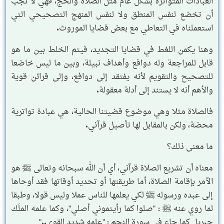
العبادات المتواترة بشكل عام مثل الصلاة والحج، فهي لا تجب
أن تخضع لنفس المنطق ولا لنفس المنهج التصحيحي التي
استعملناه في التعاطي مع بعض قضايا الموروث.
وهنا يكمن اللغط في قضايا التجديد، فيتم الخلط بين ما هو
قابل للمراجعة وله دوافع وأهداف نبيلة، وبين ما ليس خاضعا
للتصحيح والتقويم لأنه يفتقد إلى دوافع، وإلى قرائن قوية
والأهم أنه لا يستند إلى أدلة معقولة.
فالصلاة مثلا وهي موضوع قضيتنا الحالية، هي عبادة تواترية
محضة، ولكن بالمقابل لها تأصيل قرآني.
ما معنى ذلك؟
معناه أن تشريع الصلاة قرآني، أي أن الله سبحانه وتعالى ﷺ هو
الآمر بإقامة الصلاة، أما طريقتها أو تحديد أوقاتها فقد أوحاها
إلى عبده ورسوله ﷺ لكي يعلمها للناس عملا وليس قولا، وطبقا
لما روي عنه ﷺ : "صلوا كما رأيتموني أصلي"، وكما علمه الملَك
جبريل كما جاء في سورة النجم : "علمه شديد القوى.."