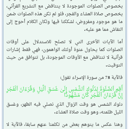
بخصوص الصلوات الموجودة لا يتناقض مع التشريع القرآني،
بخصوص صلاة العشاء والفجر، فلو لم تكن هذه الصلوات ضمن
ما هو موجود ومفروض، لشككنا فيها ولكان الكلام أحوج إلى
النقاش مما هو عليه.
أما الآيات الأخرى التي لا تصلح للاستدلال على أوقات
الصلوات كما يحاول عنوة أولئك الواهمون، فهي فقط إشارات
قرآنية لا تتناقض مع الأوقات الموجودة، بل تتوافق من حيث
التوقيت.
فالآية 78 من سورة الإسراء تقول:
أَقِمِ ٱلصَّلَوٰةَ لِدُلُوكِ ٱلشَّمْسِ إِلَىٰ غَسَقِ ٱلَّيْلِ وَقُرْءَانَ ٱلْفَجْرِ
إِنَّ قُرْءَانَ ٱلْفَجْرِ كَانَ مَشْهُودًا
دلوك الشمس هو وقت الزوال الذي نصلي فيه الظهر، وغسق
الليل ظلمته، وهو وقت صلاة العشاء.
وهنا عكس ما يتوهم بعض من تكلمنا عنهم سابقا، فالآية لا