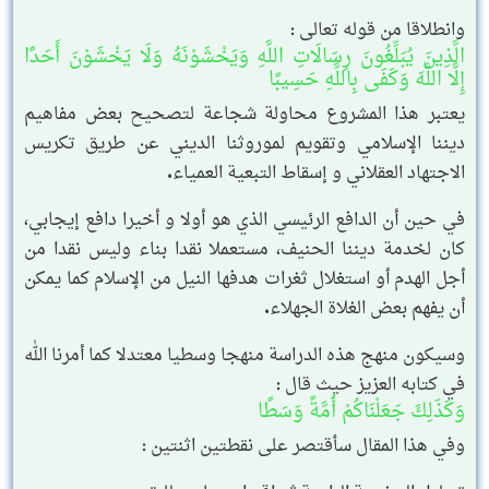
وانطلاقا من قوله تعالى :
الَّذِينَ يُبَلِّغُونَ رِسَالَاتِ اللَّهِ وَيَخْشَوْنَهُ وَلَا يَخْشَوْنَ أَحَدًا
إِلَّا اللَّهَ وَكَفَى بِاللَّهِ حَسِيبًا
يعتبر هذا المشروع محاولة شجاعة لتصحيح بعض مفاهيم
ديننا الإسلامي وتقويم لموروثنا الديني عن طريق تكريس
الاجتهاد العقلاني و إسقاط التبعية العمياء.
في حين أن الدافع الرئيسي الذي هو أولا و أخيرا دافع إيجابي،
كان لخدمة ديننا الحنيف، مستعملا نقدا بناء وليس نقدا من
أجل الهدم أو استغلال ثغرات هدفها النيل من الإسلام كما يمكن
أن يفهم بعض الغلاة الجهلاء.
وسيكون منهج هذه الدراسة منهجا وسطيا معتدلا كما أمرنا الله
في كتابه العزيز حيث قال :
وَكَذَلِكَ جَعَلْنَاكُمْ أُمَّةً وَسَطًا
وفي هذا المقال سأقتصر على نقطتين اثنتين :