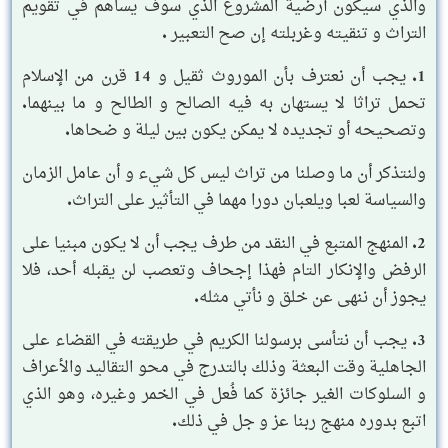
والذي سيكون أرضية المشروع الذي سوف يساهم في تقويم
التراث و تنقيته وغربلته إن صح التعبير .
1. يجب أن نعترف بأن الموروث ثقيل و 14 قرن من الإسلام
تحمل تراثا لا يستهان به فيه الصالح و الطالح و ما بينهما.
وتصحيحه أو تجديده لا يمكن يكون بين ليلة و ضحاها.
ولنتذكر أن ما وصلنا من تراث ليس كل شيء و أن عامل الزمان
والسياسة لعبا ويلعبان دورا مهما في التأثير على التراث.
2. المنهج المتبع في النقد من طرف يجب أن لا يكون مبنيا على
الرفض والإنكار التام فهذا إجحاف وتعصب لن يقبله أحد، فلا
يجوز أن ننهى عن خلق و نأتي مثله.
3. يجب أن نتأسى برسولنا الكريم في طريقته في القضاء على
الجاهلية وقت البعثة وذلك بالتدرج في محو التقاليد والأعراف
و السلوكات الغير جائزة كما فُعل في الخمر وغيره، وهو الذي
اتبع بدوره منهج ربنا عز و جل في ذلك.