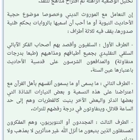
تحليل الوضعية الراهنة ثم اقتراح مناهج للنقد.
إن التعامل مع الموروث الديني وخصوصا موضوع حجية
الأحاديث النبوية أو ما أحب أن اسميها بالروايات بحكم ظنية
صدورها، يقف فيه ثلاثة أطراف :
- الطرف الأول : السلفيون وأقصد بهم أصحاب الفكر الآبائي
السلفي التقليدي بجميع أطيافهم ومذاهبهم (طبعا بدرجات
متفاوتة) والمدافعون الشرسون على قدسية الأحاديث
باعتبارها عين السنة.
- الطرف الثاني : ما يسمى أو ما يسمون أنفسهم بأهل القرآن مع
اعتراضنا على هذه التسمية و بعض التيارات الشاذة التي
بعضها اندثر والبعض الآخر ينبت كالفطريات وهم إلى حد
الساعة قلائل، ويتفاوتون في درجة رفضهم للتراث.
- الطرف الثالث : المجددون أو التنويريون، وهم المفكرون
المستقلون الذين يتبعون ما أنزل الله غير متأثرين لا بمذهب ولا
بتيار.