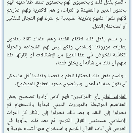
- قسم يفعل ذلك و يحسبون أنهم يحسنون صنعا ظنا منهم أنهم
يحمون الدين و العقيدة و الثراث، و هم الأكثرية ولهم عذرهم
لأنهم تلقوا علمهم بطريقة تقليدية لم تترك لهم المجال للتفكير
أو استخدام العقل.
- و قسم يفعل ذلك لاتقاء الفتنة وهم علماء تقاة يعلمون
بثغرات موروثنا الإسلامي ولكن ليس لهم الشجاعة والجرأة
الكافية للخوض في هذا النوع من الإشكالات أو إثارثها طنا
منهم أن ذلك من شأنه أن يخلق فتنة.
- وقسم يفعل ذلك احتكارا للعلم و تعصبا وتقليدا أقل ما يمكن
أن نقول عنه انه أعمى، ويرفضون مجرد التطرق للموضوع.
الطرف الثاني
أي "القرآنيون" فهم أناس أرادوا تصحيح بعض
المفاهيم المرتبطة بالموروث الديني فبدأوا بالاستفهام ثم
تحولوا إلى النقد و بعد ذلك تحولوا إلى إنكار كل التراث
الإسلامي مستثنين القرآن الكريم، ثم بعد ذلك بدأووا في
الغوص في آيات القرآن الكريم و استخراج منها أشياء غريبة و