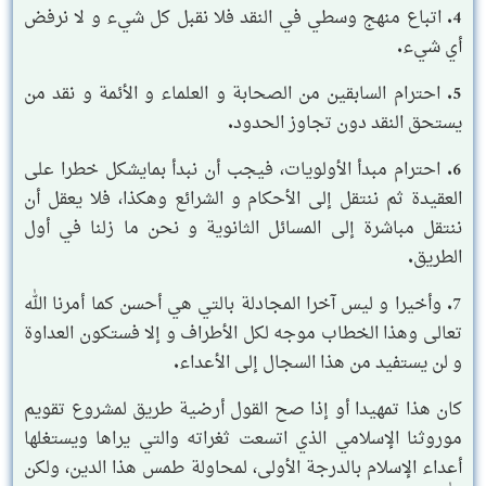
4. اتباع منهج وسطي في النقد فلا نقبل كل شيء و لا نرفض
أي شيء.
5. احترام السابقين من الصحابة و العلماء و الأئمة و نقد من
يستحق النقد دون تجاوز الحدود.
6. احترام مبدأ الأولويات، فيجب أن نبدأ بمايشكل خطرا على
العقيدة ثم ننتقل إلى الأحكام و الشرائع وهكذا، فلا يعقل أن
ننتقل مباشرة إلى المسائل الثانوية و نحن ما زلنا في أول
الطريق.
7. وأخيرا و ليس آخرا المجادلة بالتي هي أحسن كما أمرنا الله
تعالى وهذا الخطاب موجه لكل الأطراف و إلا فستكون العداوة
و لن يستفيد من هذا السجال إلى الأعداء.
كان هذا تمهيدا أو إذا صح القول أرضية طريق لمشروع تقويم
موروثنا الإسلامي الذي اتسعت ثغراته والتي يراها ويستغلها
أعداء الإسلام بالدرجة الأولى، لمحاولة طمس هذا الدين، ولكن